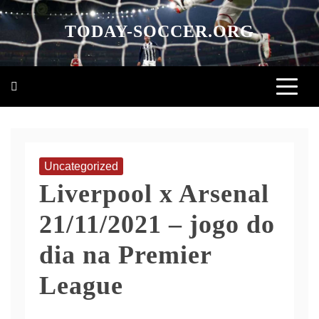
Skip
to
TODAY-SOCCER.ORG
content
Uncategorized
Liverpool x Arsenal
21/11/2021 – jogo do
dia na Premier
League