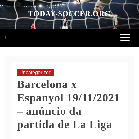
Skip
to
TODAY-SOCCER.ORG
content
Uncategorized
Barcelona x
Espanyol 19/11/2021
– anúncio da
partida de La Liga