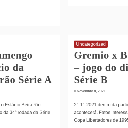
Uncategorized
lamengo
Gremio x B
io da
– jogo do d
irão Série A
Série B
Novembro 8, 2021
 o Estádio Beira Rio
21.11.2021 dentro da parti
go da 34ª rodada da Série
acontecerá. Fatos interes
Copa Libertadores de 19