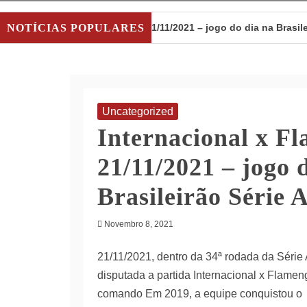
NOTÍCIAS POPULARES
Internacional x Flamengo 21/11/2021 – jogo do dia na Brasile
Internacional x Flamengo 19/11/2021 – anúncio da partida de 
Assista ao jogo Gremio x Botafogo 20/11/2021!
Gremi
Uncategorized
Assista ao jogo Granada x Real 20/11/2021!
Granada 
Internacional x F
21/11/2021 – jogo 
Brasileirão Série 
Novembro 8, 2021
21/11/2021, dentro da 34ª rodada da Série A
disputada a partida Internacional x Flamen
comando Em 2019, a equipe conquistou o