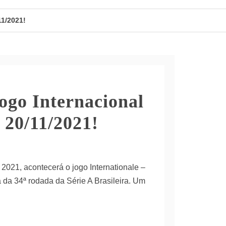
11/2021!
 dia na Brasileirão Série B
 B
Granada x Real 21/11/2021 – jogo do dia na La Liga
na x Espanyol 21/11/2021 – jogo do dia na La Liga
jogo Internacional
 20/11/2021!
2021, acontecerá o jogo Internationale –
 da 34ª rodada da Série A Brasileira. Um