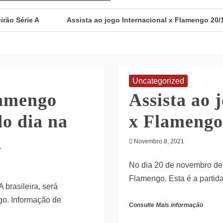
irão Série A
Assista ao jogo Internacional x Flamengo 20/
Brasileirão Série A
Gremio x Botafogo 21/11/2021 – jogo do
o x Botafogo 19/11/2021 – anúncio da partida de Brasileirão Série
Uncategorized
x Real 19/11/2021 – anúncio da partida de La Liga
Barcelo
lamengo
Assista ao 
do dia na
x Flamengo
A
Novembro 8, 2021
No dia 20 de novembro de 
Flamengo. Esta é a partida
 brasileira, será
go. Informação de
Consulte Mais informação