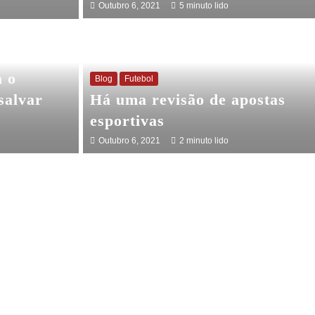
Outubro 6, 2021
5 minuto lido
a o
Blog
Futebol
salvar
Há uma revisão de apostas
esportivas
Outubro 6, 2021
2 minuto lido