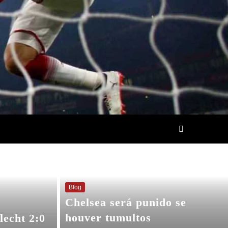
Blog
Chelsea será punido se
houver tumultos
lecht 2:0