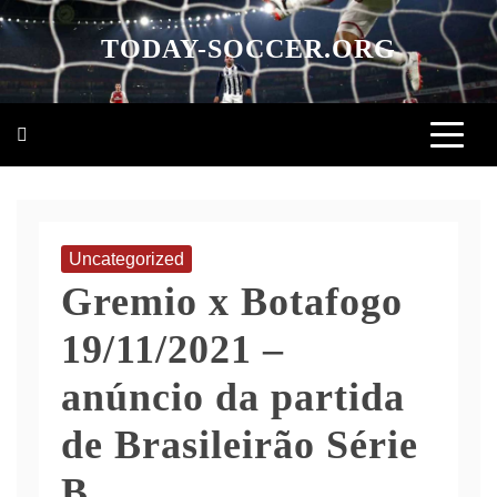
Skip
to
TODAY-SOCCER.ORG
content
Uncategorized
Gremio x Botafogo
19/11/2021 –
anúncio da partida
de Brasileirão Série
B