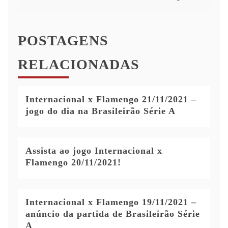
POSTAGENS
RELACIONADAS
Internacional x Flamengo 21/11/2021 –
jogo do dia na Brasileirão Série A
Assista ao jogo Internacional x
Flamengo 20/11/2021!
Internacional x Flamengo 19/11/2021 –
anúncio da partida de Brasileirão Série
A