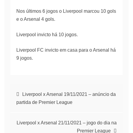
Nos últimos 6 jogos o Liverpool marcou 10 gols
e o Arsenal 4 gols.
Liverpool invicto há 10 jogos.
Liverpool FC invicto em casa para o Arsenal há
9 jogos.
Navegação
Liverpool x Arsenal 19/11/2021 – anúncio da
partida de Premier League
de
artigos
Liverpool x Arsenal 21/11/2021 – jogo do dia na
Premier League