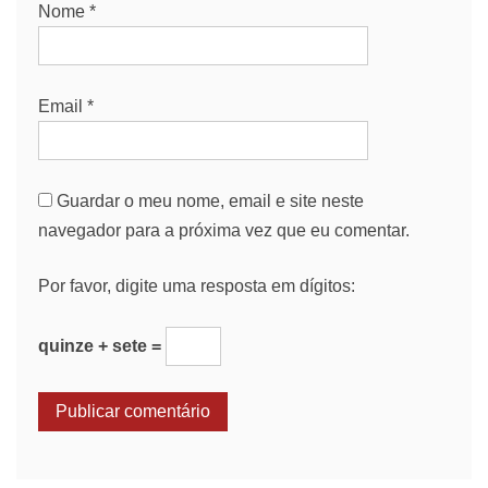
Nome
*
Email
*
Guardar o meu nome, email e site neste
navegador para a próxima vez que eu comentar.
Por favor, digite uma resposta em dígitos:
quinze + sete =