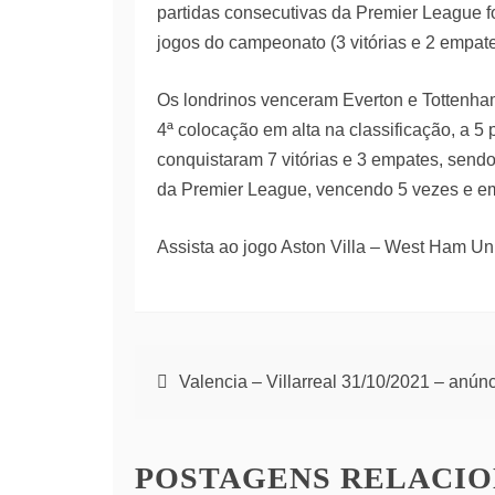
partidas consecutivas da Premier League fo
jogos do campeonato (3 vitórias e 2 empate
Os londrinos venceram Everton e Tottenha
4ª colocação em alta na classificação, a 5
conquistaram 7 vitórias e 3 empates, send
da Premier League, vencendo 5 vezes e e
Assista ao jogo Aston Villa – West Ham Un
Navegação
Valencia – Villarreal 31/10/2021 – anúnc
de
POSTAGENS RELACI
artigos