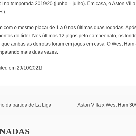
i na temporada 2019/20 (junho – julho). Em casa, o Aston Villa 
s).
m com o mesmo placar de 1 a 0 nas últimas duas rodadas. Após
 pontos do líder. Nos últimos 12 jogos pelo campeonato, os lo
o que ambas as derrotas foram em jogos em casa. O West Ham e
mpatando mais duas vezes.
ited em 29/10/2021!
io da partida de La Liga
Aston Villa x West Ham 30/
ONADAS