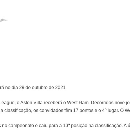
'gina
erá no dia 29 de outubro de 2021
League, o Aston Villa receberá o West Ham. Decorridos nove 
a classificação, os convidados têm 17 pontos e o 4º lugar. O We
no campeonato e caiu para a 13ª posição na classificação. A 