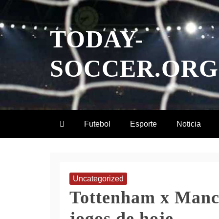
Skip
to
TODAY-
content
SOCCER.ORG
Futebol
Esporte
Noticia
Uncategorized
Tottenham x Manch
jogos de hoje