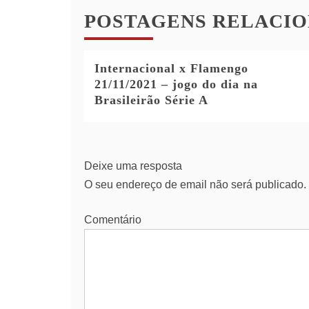
artigos
POSTAGENS RELACI
Internacional x Flamengo
21/11/2021 – jogo do dia na
Brasileirão Série A
Deixe uma resposta
O seu endereço de email não será publicado.
Comentário