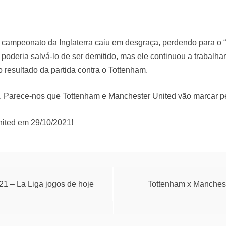
 campeonato da Inglaterra caiu em desgraça, perdendo para o “
oderia salvá-lo de ser demitido, mas ele continuou a trabalhar
o resultado da partida contra o Tottenham.
es. Parece-nos que Tottenham e Manchester United vão marcar 
nited em 29/10/2021!
21 – La Liga jogos de hoje
Tottenham x Manchest