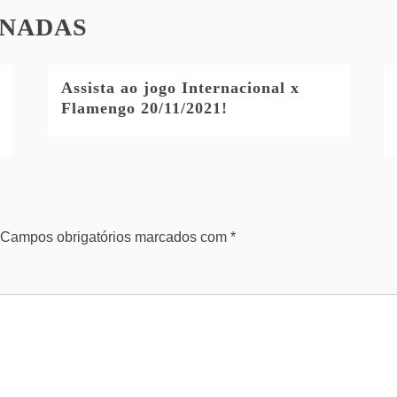
ONADAS
Assista ao jogo Internacional x
Flamengo 20/11/2021!
Campos obrigatórios marcados com
*