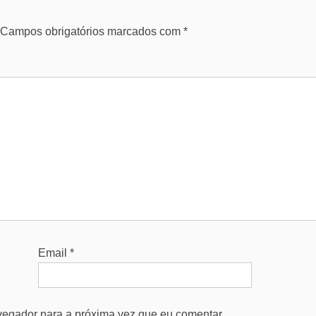
Campos obrigatórios marcados com
*
Email
*
vegador para a próxima vez que eu comentar.