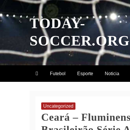
Skip
to
TODAY-
content
SOCCER.ORG
Futebol
Esporte
Noticia
Uncategorized
Ceará – Fluminens
Brasileirão Série 