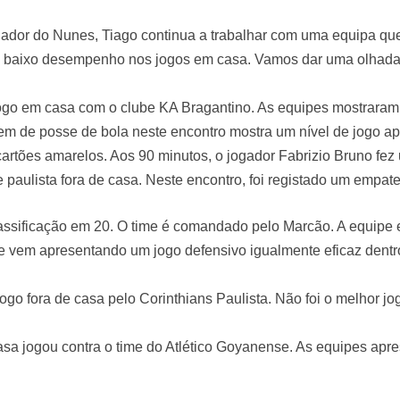
inador do Nunes, Tiago continua a trabalhar com uma equipa q
ou baixo desempenho nos jogos em casa. Vamos dar uma olhada
 jogo em casa com o clube KA Bragantino. As equipes mostrara
gem de posse de bola neste encontro mostra um nível de jogo 
cartões amarelos. Aos 90 minutos, o jogador Fabrizio Bruno fez 
 paulista fora de casa. Neste encontro, foi registado um empate,
assificação em 20. O time é comandado pelo Marcão. A equipe 
ube vem apresentando um jogo defensivo igualmente eficaz dentr
 jogo fora de casa pelo Corinthians Paulista. Não foi o melhor 
sa jogou contra o time do Atlético Goyanense. As equipes apr