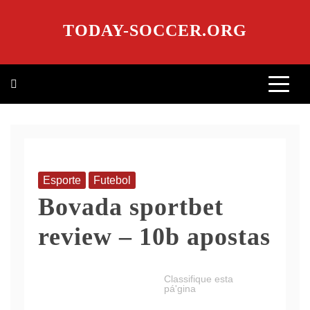
Skip
to
TODAY-SOCCER.ORG
content
Esporte
Futebol
Bovada sportbet
review – 10b apostas
Classifique esta
pá'gina