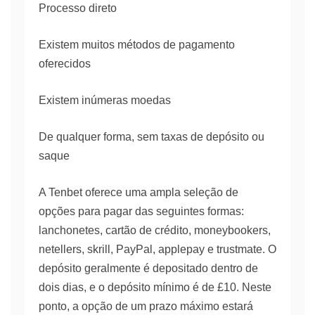
Processo direto
Existem muitos métodos de pagamento
oferecidos
Existem inúmeras moedas
De qualquer forma, sem taxas de depósito ou
saque
A Tenbet oferece uma ampla seleção de
opções para pagar das seguintes formas:
lanchonetes, cartão de crédito, moneybookers,
netellers, skrill, PayPal, applepay e trustmate. O
depósito geralmente é depositado dentro de
dois dias, e o depósito mínimo é de £10. Neste
ponto, a opção de um prazo máximo estará