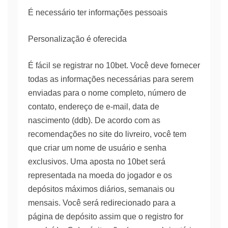
É necessário ter informações pessoais
Personalização é oferecida
É fácil se registrar no 10bet. Você deve fornecer
todas as informações necessárias para serem
enviadas para o nome completo, número de
contato, endereço de e-mail, data de
nascimento (ddb). De acordo com as
recomendações no site do livreiro, você tem
que criar um nome de usuário e senha
exclusivos. Uma aposta no 10bet será
representada na moeda do jogador e os
depósitos máximos diários, semanais ou
mensais. Você será redirecionado para a
página de depósito assim que o registro for