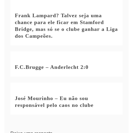
Frank Lampard? Talvez seja uma
chance para ele ficar em Stamford
Bridge, mas só se o clube ganhar a Liga
dos Campeões.
F.C.Brugge – Anderlecht 2:0
José Mourinho – Eu não sou
responsável pelo caos no clube